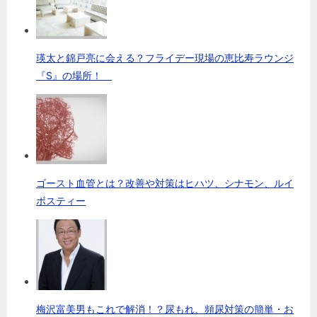
瑛太と錦戸亮に会える？フライデー現場の恵比寿ラウンジ
『S』の場所！
ゴースト血管とは？改善や対策はヒハツ、シナモン、ルイ
ボスティー
梅沢富美男もこれで解消！？尿もれ、頻尿対策の簡単・お