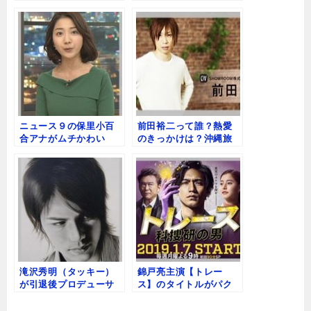
きと娘のちょめの画像
はでかいがカワイイ
【画像】
ニュース９の保里小百
前田裕二って誰？熱愛
合アナがムチかわい
のきっかけは？沖縄旅
い！トランポリンカッ
行画像がいとうあさこ
プ？
に似てる！
滝沢秀明（タッキー）
錦戸亮主演【トレー
が引退後プロデューサ
ス】のタイトルがパク
ーになる理由！今井翼
リすぎ！原作との違い
の今後は？
は？