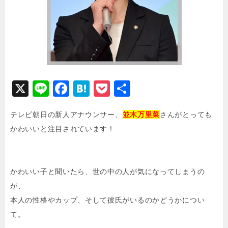
X
Li
F
H
P
共
n
a
at
o
有
テレビ朝日の新人アナウンサー、
並木万里菜
さんがとっても
e
c
e
c
かわいいと注目されています！
e
n
k
b
a
e
o
t
かわいい子と聞いたら、世の中の人が気になってしまうの
o
が、
k
本人の性格やカップ、そして彼氏がいるのかどうかについ
て。