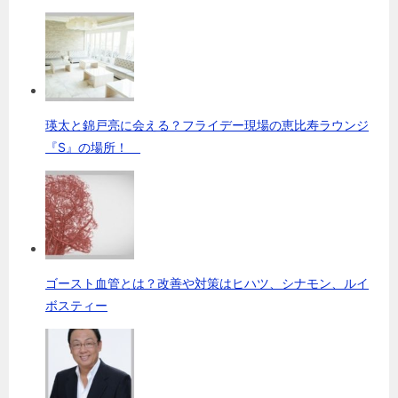
瑛太と錦戸亮に会える？フライデー現場の恵比寿ラウンジ
『S』の場所！
ゴースト血管とは？改善や対策はヒハツ、シナモン、ルイ
ボスティー