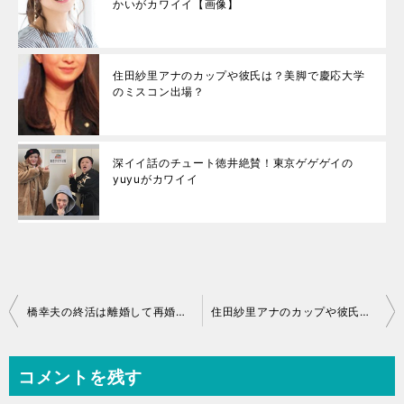
かいがカワイイ【画像】
住田紗里アナのカップや彼氏は？美脚で慶応大学
のミスコン出場？
深イイ話のチュート徳井絶賛！東京ゲゲゲイの
yuyuがカワイイ
投
橋幸夫の終活は離婚して再婚すること！吉永小百合との若い頃の画像
住田紗里アナのカップや彼氏は？美脚で慶応大学のミスコン出場？
稿
ナ
コメントを残す
ビ