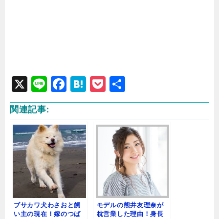
X
Li
F
H
P
共
n
a
at
o
有
関連記事:
e
c
e
c
e
n
k
b
a
e
o
t
o
k
ブサカワ犬わさおと飼
モデルの熊井友理奈が
い主の現在！嫁のつば
枕営業した理由！身長