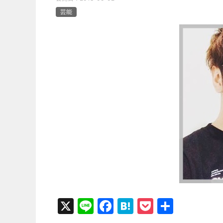
芸能
X
Li
F
H
P
共
n
a
at
o
有