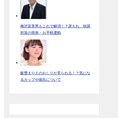
梅沢富美男もこれで解消！？尿もれ、頻尿
対策の簡単・お手軽運動
飯豊まりえのおしりが見られる！？気にな
るカップや彼氏について