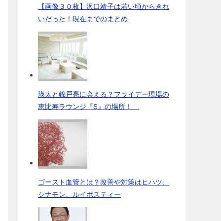
【画像３０枚】沢口靖子は若い頃からきれ
いだった！現在までのまとめ
瑛太と錦戸亮に会える？フライデー現場の
恵比寿ラウンジ『S』の場所！
ゴースト血管とは？改善や対策はヒハツ、
シナモン、ルイボスティー