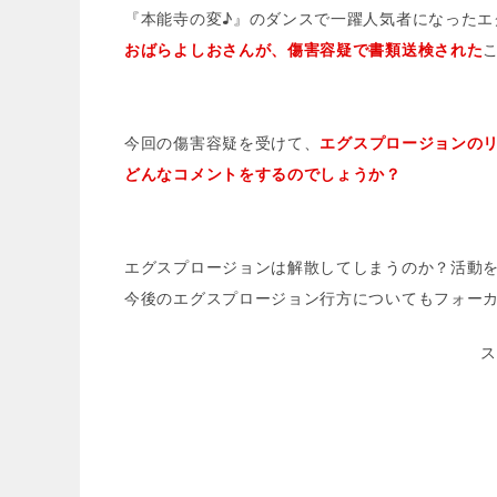
『本能寺の変♪』のダンスで一躍人気者になったエ
e
c
e
c
おばらよしおさんが、傷害容疑で書類送検された
e
n
k
b
a
e
o
t
今回の傷害容疑を受けて、
エグスプロージョンの
o
どんなコメントをするのでしょうか？
k
エグスプロージョンは解散してしまうのか？活動
今後のエグスプロージョン行方についてもフォー
ス