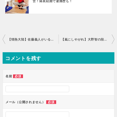
営！偽装結婚で逮捕歴も！
投
【情熱大陸】佐藤義人がいる京都の鍼灸院！場所や料金、予約方法まとめ
【嵐にしやがれ】大野智の段ボール財布作ってみよう！値段と購入方法
稿
ナ
コメントを残す
ビ
ゲ
ー
必須
名前
シ
ョ
ン
必須
メール（公開されません）