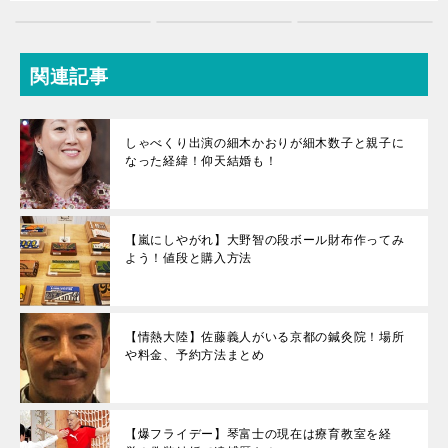
関連記事
しゃべくり出演の細木かおりが細木数子と親子に
なった経緯！仰天結婚も！
【嵐にしやがれ】大野智の段ボール財布作ってみ
よう！値段と購入方法
【情熱大陸】佐藤義人がいる京都の鍼灸院！場所
や料金、予約方法まとめ
【爆フライデー】琴富士の現在は療育教室を経