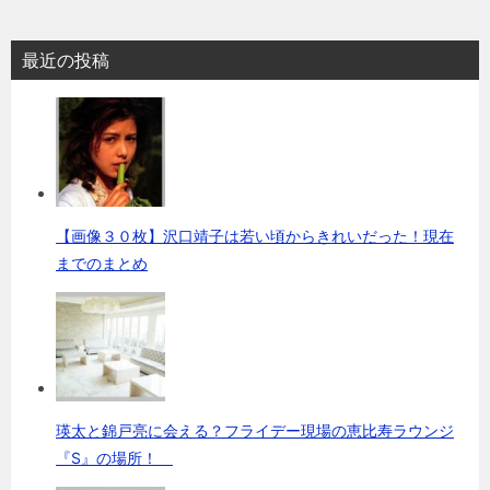
最近の投稿
【画像３０枚】沢口靖子は若い頃からきれいだった！現在
までのまとめ
瑛太と錦戸亮に会える？フライデー現場の恵比寿ラウンジ
『S』の場所！