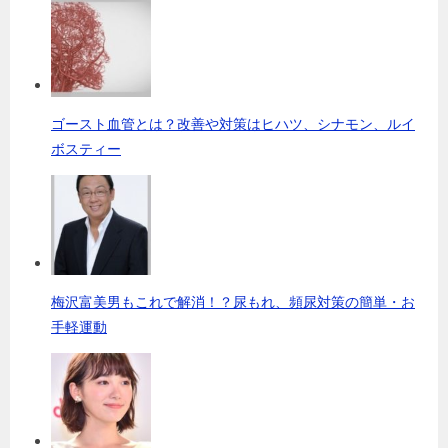
ゴースト血管とは？改善や対策はヒハツ、シナモン、ルイ
ボスティー
梅沢富美男もこれで解消！？尿もれ、頻尿対策の簡単・お
手軽運動