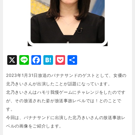
X
Li
F
H
P
共
n
a
at
o
有
2023年1月31日放送のバナナサンドのゲストとして、女優の
e
c
e
c
北乃きいさんが出演したことが話題になっています。
e
n
k
北乃きいさんはハモリ我慢ゲームにチャレンジをしたのです
b
a
e
が、その放送された姿が放送事故レベルでは！とのことで
o
t
す。
o
今回は、バナナサンドに出演した北乃きいさんの放送事故レ
k
ベルの画像をご紹介します。