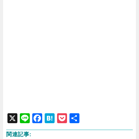
X
Li
F
H
P
共
n
a
at
o
有
関連記事:
e
c
e
c