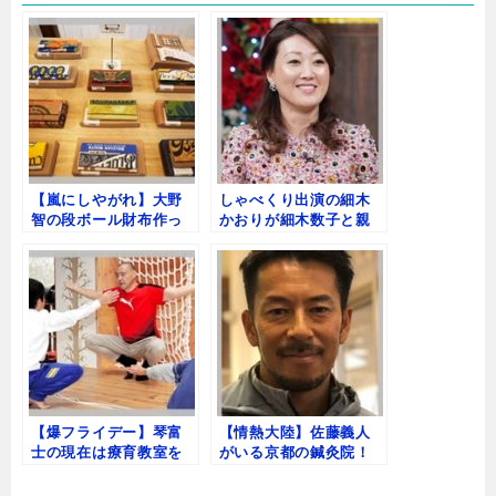
e
n
k
b
a
e
o
t
o
k
【嵐にしやがれ】大野
しゃべくり出演の細木
智の段ボール財布作っ
かおりが細木数子と親
てみよう！値段と購入
子になった経緯！仰天
方法
結婚も！
【爆フライデー】琴富
【情熱大陸】佐藤義人
士の現在は療育教室を
がいる京都の鍼灸院！
経営！偽装結婚で逮捕
場所や料金、予約方法
歴も！
まとめ