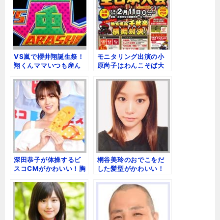
o
t
o
k
VS嵐で櫻井翔誕生祭！
モニタリング出演の小
翔くんママいつも産ん
原尚子はわんこそば大
でくれてありがとう！
食いモデル！【美画
像】
深田恭子が体操するビ
桐谷美玲のおでこをだ
スコCMがかわいい！胸
した髪型がかわいい！
をはるストレッチ画像
前髪ありとなしの比
較！