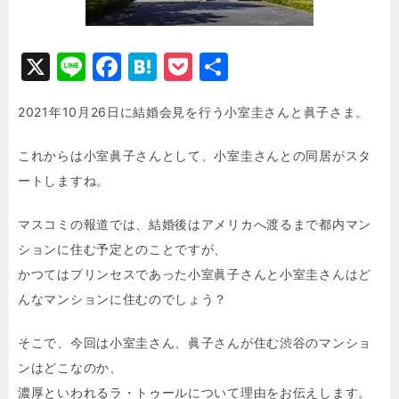
X
Li
F
H
P
共
n
a
at
o
有
2021年10月26日に結婚会見を行う小室圭さんと眞子さま。
e
c
e
c
e
n
k
これからは小室眞子さんとして、小室圭さんとの同居がスタ
b
a
e
ートしますね。
o
t
マスコミの報道では、結婚後はアメリカへ渡るまで都内マン
o
ションに住む予定とのことですが、
k
かつてはプリンセスであった小室眞子さんと小室圭さんはど
んなマンションに住むのでしょう？
そこで、今回は小室圭さん、眞子さんが住む渋谷のマンショ
ンはどこなのか、
濃厚といわれるラ・トゥールについて理由をお伝えします。