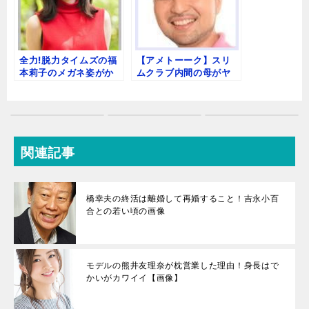
全力!脱力タイムズの福
【アメトーーク】スリ
本莉子のメガネ姿がか
ムクラブ内間の母がヤ
わいい！カップや水着
バイ！幼少時代の厳し
画像も
い教育方法とは！
関連記事
橋幸夫の終活は離婚して再婚すること！吉永小百
合との若い頃の画像
モデルの熊井友理奈が枕営業した理由！身長はで
かいがカワイイ【画像】