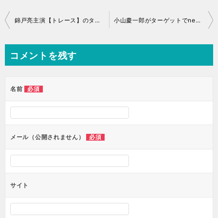
投
錦戸亮主演【トレース】のタイトルがパクリすぎ！原作との違いは？
小山慶一郎がターゲットでnews every降板？未成年小夏の画像
稿
ナ
コメントを残す
ビ
ゲ
ー
必須
名前
シ
ョ
ン
必須
メール（公開されません）
サイト