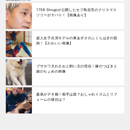
175R Shogoが公開したセブ島自宅のクリスマス
ツリーがヤバイ！【画像あり】
超人女子出演モデルの東あずさのふくらはぎの筋
肉！【かわいい画像】
ブサカワ犬わさおと飼い主の現在！嫁のつばきと
娘のちょめの画像
森泉がデキ婚！相手は誰？おしゃれイズムとリフ
ォームの後任は？