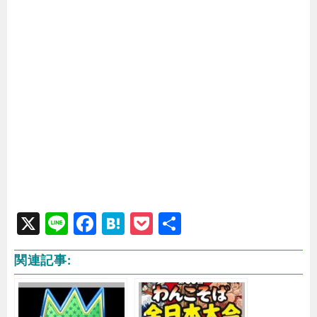
X
Li
F
H
P
共
n
a
at
o
有
関連記事:
e
c
e
c
e
n
k
b
a
e