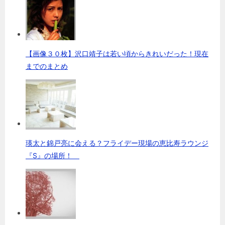
【画像３０枚】沢口靖子は若い頃からきれいだった！現在
までのまとめ
瑛太と錦戸亮に会える？フライデー現場の恵比寿ラウンジ
『S』の場所！