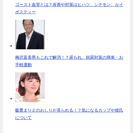
ゴースト血管とは？改善や対策はヒハツ、シナモン、ルイ
ボスティー
梅沢富美男もこれで解消！？尿もれ、頻尿対策の簡単・お
手軽運動
飯豊まりえのおしりが見られる！？気になるカップや彼氏
について