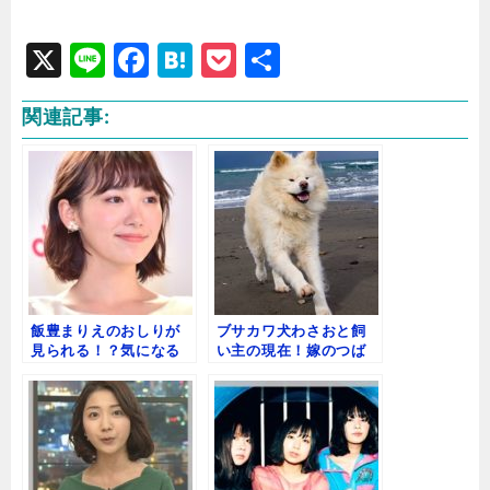
X
Li
F
H
P
共
n
a
at
o
有
関連記事:
e
c
e
c
e
n
k
b
a
e
o
t
o
k
飯豊まりえのおしりが
ブサカワ犬わさおと飼
見られる！？気になる
い主の現在！嫁のつば
カップや彼氏について
きと娘のちょめの画像