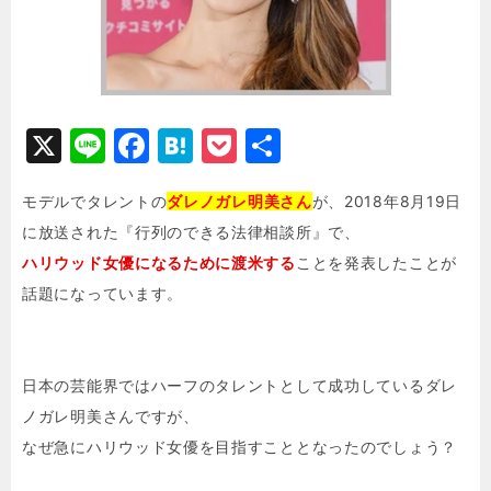
X
Li
F
H
P
共
n
a
at
o
有
モデルでタレントの
ダレノガレ明美さん
が、2018年8月19日
e
c
e
c
に放送された『行列のできる法律相談所』で、
e
n
k
ハリウッド女優になるために渡米する
ことを発表したことが
b
a
e
話題になっています。
o
t
o
k
日本の芸能界ではハーフのタレントとして成功しているダレ
ノガレ明美さんですが、
なぜ急にハリウッド女優を目指すこととなったのでしょう？