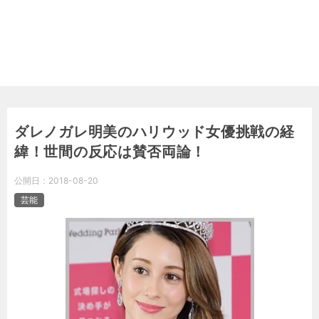
ダレノガレ明美のハリウッド女優挑戦の経
緯！世間の反応は賛否両論！
公開日：
2018-08-20
芸能