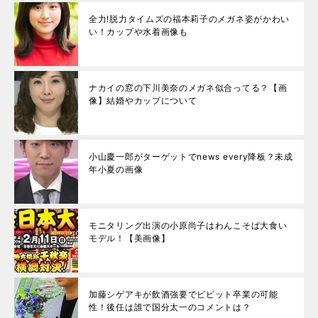
全力!脱力タイムズの福本莉子のメガネ姿がかわい
い！カップや水着画像も
ナカイの窓の下川美奈のメガネ似合ってる？【画
像】結婚やカップについて
小山慶一郎がターゲットでnews every降板？未成
年小夏の画像
モニタリング出演の小原尚子はわんこそば大食い
モデル！【美画像】
加藤シゲアキが飲酒強要でビビット卒業の可能
性！後任は誰で国分太一のコメントは？