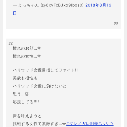
— えっちゃん (@6xvFcBJxx9lbos0)
2018年8月19
日
憧れのお顔…🌹
憧れの女性…🌹
ハリウッド女優目指してファイト!!
美貌も根性も
ハリウッド女優に負けないと
思う…👏
応援してる!!!!
夢を叶えようと
挑戦する女性て素敵すぎ…💋
#ダレノガレ明美
#ハリウ