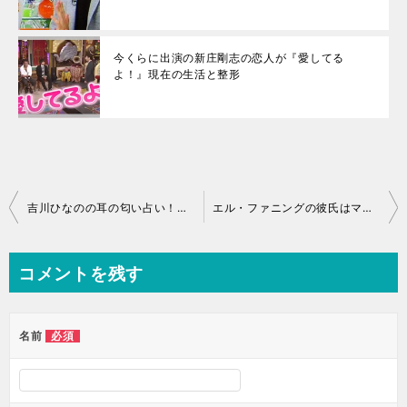
今くらに出演の新庄剛志の恋人が『愛してる
よ！』現在の生活と整形
投
吉川ひなのの耳の匂い占い！カップや顔は劣化した？タトゥーと旦那の関係性
エル・ファニングの彼氏はマックス・ミンゲラ！二人の馴れ初めは？歴代彼氏ってどんな人？
稿
ナ
コメントを残す
ビ
ゲ
ー
必須
名前
シ
ョ
ン