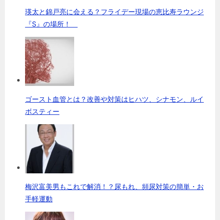
瑛太と錦戸亮に会える？フライデー現場の恵比寿ラウンジ
『S』の場所！
ゴースト血管とは？改善や対策はヒハツ、シナモン、ルイ
ボスティー
梅沢富美男もこれで解消！？尿もれ、頻尿対策の簡単・お
手軽運動