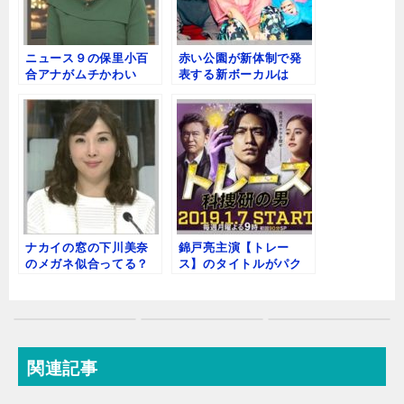
ニュース９の保里小百
赤い公園が新体制で発
合アナがムチかわい
表する新ボーカルは
い！トランポリンカッ
誰？プールイが後任で
プ？
決定か？
ナカイの窓の下川美奈
錦戸亮主演【トレー
のメガネ似合ってる？
ス】のタイトルがパク
【画像】結婚やカップ
リすぎ！原作との違い
について
は？
関連記事