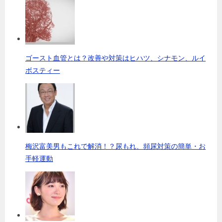
ゴースト血管とは？改善や対策はヒハツ、シナモン、ルイ
ボスティー
梅沢富美男もこれで解消！？尿もれ、頻尿対策の簡単・お
手軽運動