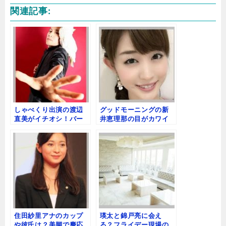
n
a
at
o
有
関連記事:
e
c
e
c
e
n
k
b
a
e
o
t
o
k
しゃべくり出演の渡辺
グッドモーニングの新
直美がイチオシ！バー
井恵理那の目がカワイ
ドマンとは？経歴は？
イ！カップがわかる画
像
住田紗里アナのカップ
瑛太と錦戸亮に会え
や彼氏は？美脚で慶応
る？フライデー現場の