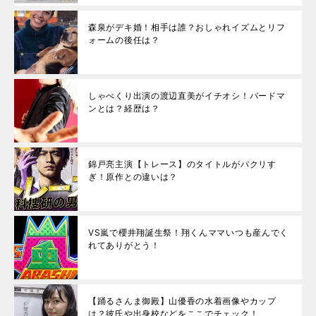
森泉がデキ婚！相手は誰？おしゃれイズムとリフ
ォームの後任は？
しゃべくり出演の渡辺直美がイチオシ！バードマ
ンとは？経歴は？
錦戸亮主演【トレース】のタイトルがパクリす
ぎ！原作との違いは？
VS嵐で櫻井翔誕生祭！翔くんママいつも産んでく
れてありがとう！
【踊るさんま御殿】山優香の水着画像やカップ
は？彼氏や出身校などをここでチェック！