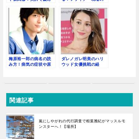
大学のミスコン出
恵比寿ラウンジ『S』の
場？
場所！
梅原裕一郎の病名の読
ダレノガレ明美のハリ
み方！病気の症状や原
ウッド女優挑戦の経
因、再発は？復帰はい
緯！世間の反応は賛否
つ？
両論！
関連記事
嵐にしやがれの代行調査で相葉雅紀がマッスルモ
ンスターへ！【場所】