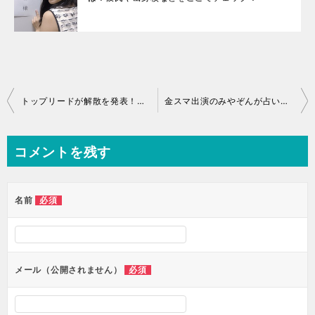
投
トップリードが解散を発表！和賀の今後は？過去の爆笑ネタについて
金スマ出演のみやぞんが占いでスケベと発覚！銀座の母の鑑定料金は？
稿
ナ
コメントを残す
ビ
ゲ
ー
必須
名前
シ
ョ
ン
必須
メール（公開されません）