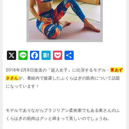
X
Li
F
H
P
共
n
a
at
o
有
2018年2月8日放送の『超人女子』に出演するモデル・
東あず
e
c
e
c
ささん
が、番組内で披露したふくらはぎの筋肉について話題
e
n
k
になっています！
b
a
e
o
t
o
モデルでありながらブラジリアン柔術家でもある東さんのふ
k
くらはぎの筋肉はグッと締まって美しいのでしょうね。