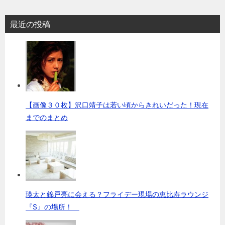
最近の投稿
【画像３０枚】沢口靖子は若い頃からきれいだった！現在
までのまとめ
瑛太と錦戸亮に会える？フライデー現場の恵比寿ラウンジ
『S』の場所！