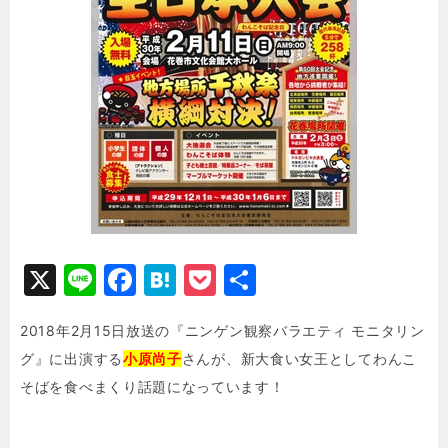
X
Li
F
H
P
共
n
a
at
o
有
2018年2月15日放送の『ニンゲン観察バラエティ モニタリン
e
c
e
c
グ』に出演する
小原尚子
さんが、新大食い女王としてわんこ
e
n
k
そばを食べまくり話題になっています！
b
a
e
o
t