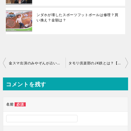
ンダホが壊したスポーツフットボールは修理？買
い換え？金額は？
投
金スマ出演のみやぞんが占いでスケベと発覚！銀座の母の鑑定料金は？
タモリ倶楽部のJK鉄とは？【画像アリ】岩倉高校運輸課の偏差値
稿
ナ
コメントを残す
ビ
ゲ
ー
必須
名前
シ
ョ
ン