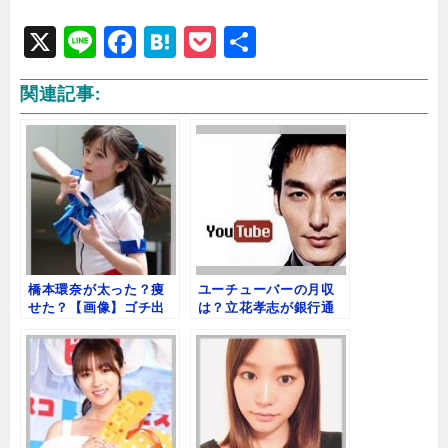
X
Li
F
H
P
共
n
a
at
o
有
関連記事:
e
c
e
c
e
n
k
b
a
e
o
t
o
k
橋本環奈が太った？痩
ユーチューバーの月収
せた？【画像】ゴチ出
は？立花孝志が銀行通
演でファイナルカット
帳を公開【画像あり】
に影響？