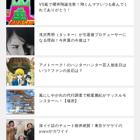
VS嵐で櫻井翔誕生祭！翔くんママいつも産んでく
れてありがとう！
滝沢秀明（タッキー）が引退後プロデューサーに
なる理由！今井翼の今後は？
アメトーーク！のハンターハンター芸人放送日は
いつ？ファンの反応は？
嵐にしやがれの代行調査で相葉雅紀がマッスルモ
ンスターへ！【場所】
深イイ話のチュート徳井絶賛！東京ゲゲゲイの
yuyuがカワイイ