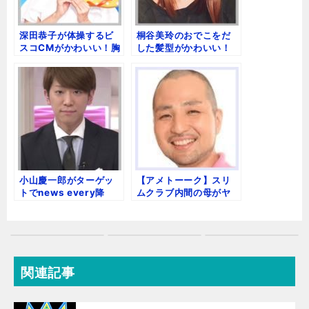
深田恭子が体操するビ
桐谷美玲のおでこをだ
スコCMがかわいい！胸
した髪型がかわいい！
をはるストレッチ画像
前髪ありとなしの比
較！
小山慶一郎がターゲッ
【アメトーーク】スリ
トでnews every降
ムクラブ内間の母がヤ
板？未成年小夏の画像
バイ！幼少時代の厳し
い教育方法とは！
関連記事