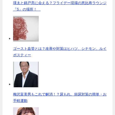
瑛太と錦戸亮に会える？フライデー現場の恵比寿ラウンジ
『S』の場所！
ゴースト血管とは？改善や対策はヒハツ、シナモン、ルイ
ボスティー
梅沢富美男もこれで解消！？尿もれ、頻尿対策の簡単・お
手軽運動