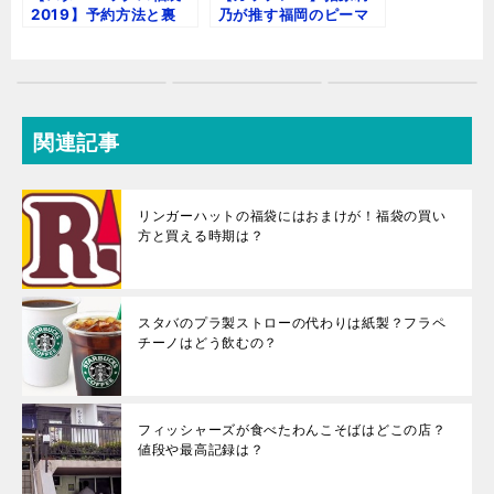
2019】予約方法と裏
乃が推す福岡のピーマ
技！中身ネタバレまと
ン炒め！ニイハオポン
め
ユウの駐車場は？
関連記事
リンガーハットの福袋にはおまけが！福袋の買い
方と買える時期は？
スタバのプラ製ストローの代わりは紙製？フラペ
チーノはどう飲むの？
フィッシャーズが食べたわんこそばはどこの店？
値段や最高記録は？