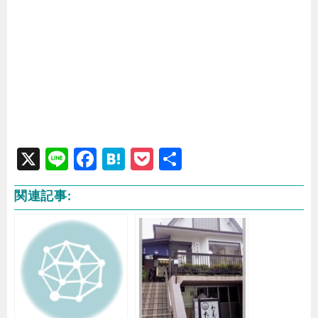
X
Li
F
H
P
共
n
a
at
o
有
関連記事:
e
c
e
c
e
n
k
b
a
e
o
t
o
k