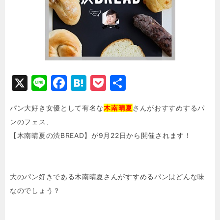
X
Li
F
H
P
共
n
a
at
o
有
パン大好き女優として有名な
木南晴夏
さんがおすすめするパ
e
c
e
c
ンのフェス、
e
n
k
【木南晴夏の渋BREAD】が9月22日から開催されます！
b
a
e
o
t
o
大のパン好きである木南晴夏さんがすすめるパンはどんな味
k
なのでしょう？