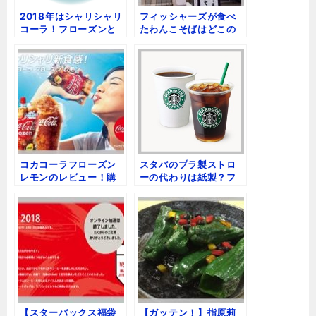
2018年はシャリシャリ
フィッシャーズが食べ
コーラ！フローズンと
たわんこそばはどこの
アイスコールド比較
店？値段や最高記録
は？
コカコーラフローズン
スタバのプラ製ストロ
レモンのレビュー！購
ーの代わりは紙製？フ
入場所や味、評判と感
ラペチーノはどう飲む
想
の？
【スターバックス福袋
【ガッテン！】指原莉