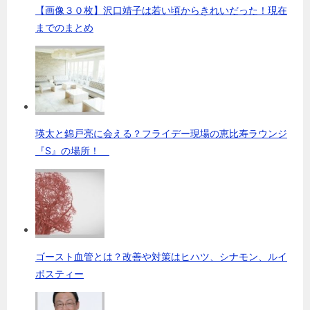
【画像３０枚】沢口靖子は若い頃からきれいだった！現在
までのまとめ
瑛太と錦戸亮に会える？フライデー現場の恵比寿ラウンジ
『S』の場所！
ゴースト血管とは？改善や対策はヒハツ、シナモン、ルイ
ボスティー