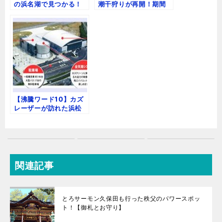
の浜名湖で見つかる！
潮干狩りが再開！期間
販売価格は？【画像】
や料金、予約方法
【沸騰ワード10】カズ
レーザーが訪れた浜松
エアパーク！駐車場や
混雑時間をご紹介！
関連記事
とろサーモン久保田も行った秩父のパワースポッ
ト！【御札とお守り】