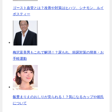
ゴースト血管とは？改善や対策はヒハツ、シナモン、ルイ
ボスティー
梅沢富美男もこれで解消！？尿もれ、頻尿対策の簡単・お
手軽運動
飯豊まりえのおしりが見られる！？気になるカップや彼氏
について