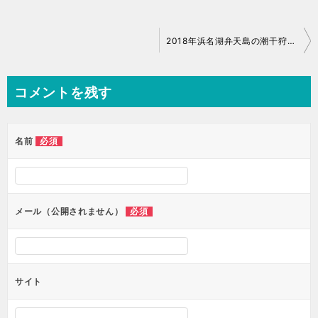
投
2018年浜名湖弁天島の潮干狩りが再開！期間や料金、予約方法
稿
ナ
コメントを残す
ビ
ゲ
ー
必須
名前
シ
ョ
ン
必須
メール（公開されません）
サイト