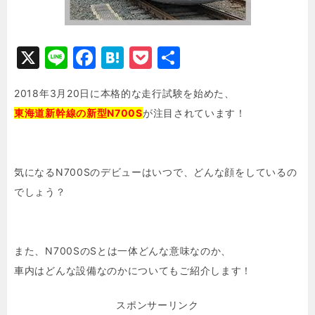
X
Li
F
H
P
共
n
a
at
o
有
2018年3月20日に本格的な走行試験を始めた、
e
c
e
c
東海道新幹線の新型N700S
が注目されています！
e
n
k
b
a
e
o
t
気になるN700Sのデビューはいつで、どんな顔をしているの
o
でしょう？
k
また、N700SのSとは一体どんな意味なのか、
車内はどんな設備なのかについてもご紹介します！
スポンサーリンク