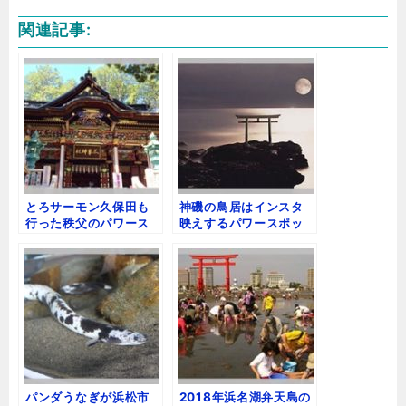
n
a
at
o
有
関連記事:
e
c
e
c
e
n
k
b
a
e
o
t
o
k
とろサーモン久保田も
神磯の鳥居はインスタ
行った秩父のパワース
映えするパワースポッ
ポット！【御札とお守
ト！しかし事故も発
り】
生！
パンダうなぎが浜松市
2018年浜名湖弁天島の