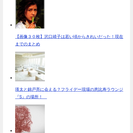
【画像３０枚】沢口靖子は若い頃からきれいだった！現在
までのまとめ
瑛太と錦戸亮に会える？フライデー現場の恵比寿ラウンジ
『S』の場所！