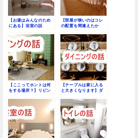
o
k
【お湯はみんなのため
【部屋が狭いのはコレ
にある】浴室の話
の配置を間違えたか
ら？】階段の話
【ここってホントは何
【テーブルは家に入る
をする場所？】リビン
と大きくなります】ダ
グの話
イニングの話