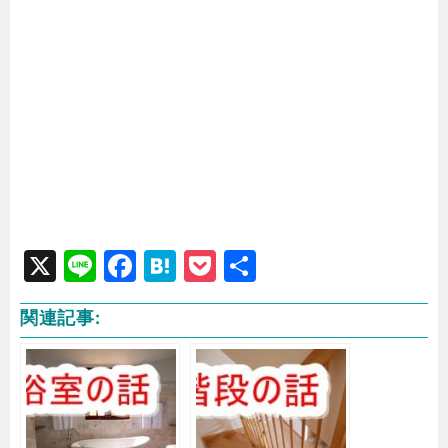
X
Li
F
H
P
共
n
a
at
o
有
関連記事:
e
c
e
c
e
n
k
b
a
e
o
t