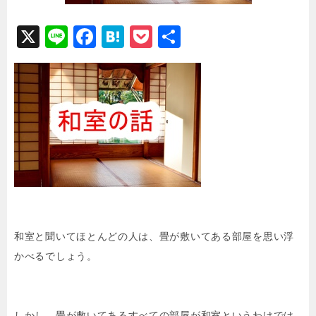
X
Li
F
H
P
共
n
a
at
o
有
e
c
e
c
e
n
k
b
a
e
o
t
o
k
和室と聞いてほとんどの人は、畳が敷いてある部屋を思い浮
かべるでしょう。
しかし、畳が敷いてあるすべての部屋が和室というわけでは