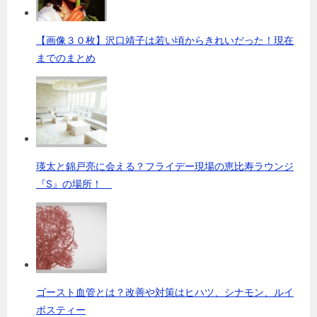
【画像３０枚】沢口靖子は若い頃からきれいだった！現在
までのまとめ
瑛太と錦戸亮に会える？フライデー現場の恵比寿ラウンジ
『S』の場所！
ゴースト血管とは？改善や対策はヒハツ、シナモン、ルイ
ボスティー